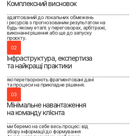
Комплексний висновок
адаптований до локальних обмежень
і ресурсів з прогнозованим результатом на
будь-якому етапі: у переговорах, арбітражі,
виконанні рішення або ще до запуску
проєкту.
02
Інфраструктура, експертиза
та найкращі практики
які перетворюють фрагментовані дані
та процеси на прикладне рішення.
03
Мінімальне навантаження
на команду клієнта
ми беремо на себе весь процес: від
збору інформації до формування