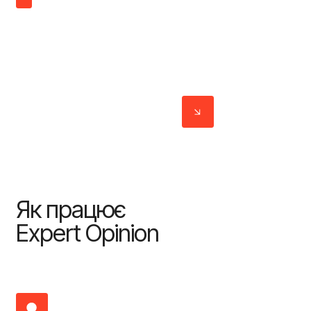
Ми надаємо обґрунтований висновок на основі
аналізу юрисдикцій, практики виконання рішень,
структури активів, зв’язків та іншої зібраної
інформації, щоб підсилити вашу позицію в арбітражі,
переговорах або при прийнятті рішень на рівні ради
директорів, комплаєнсу чи юридичного due
diligence.
Зв'язатися
Як
працює
Expert
Opinion