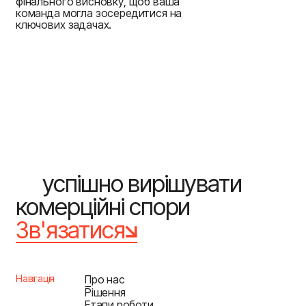
фінального висновку, щоб ваша
команда могла зосередитися на
ключових задачах.
успішно
вирішувати
комерційні
спори
Зв'язатися
Зв'язатися
Про нас
Навігація
Про нас
Рішення
Рішення
Етапи роботи