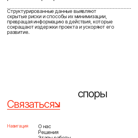
Структурированные данные выявляют
скрытые риски и способы их минимизации,
превращая информацию в действия, которые
сокращают издержки проекта и ускоряют его
развитие.
споры
Связаться
Связаться
О нас
Навигация
О нас
Решения
Решения
Этапы работы