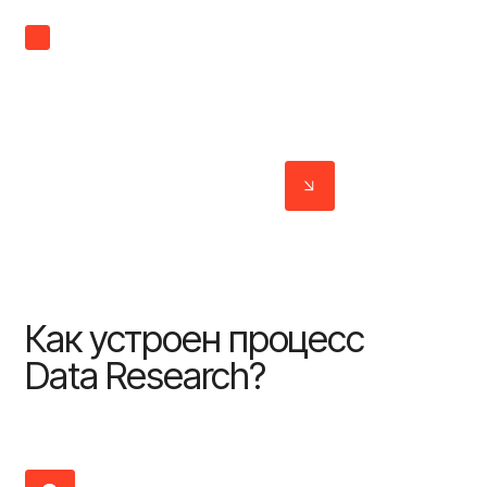
Мы собираем, проверяем и структурируем
данные в формате, соответствующем
международным стандартам доказательств
для их дальнейшего использования в
переговорах, судебных процессах и
управлении проектом
Связаться с нами
Как
устроен
процесс
Data
Research?